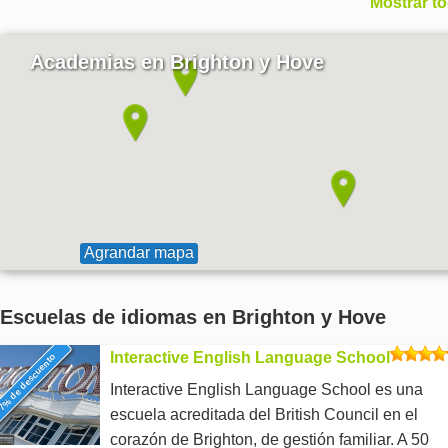
Mostrar t
Academias en Brighton y Hove
Agrandar mapa
Escuelas de idiomas en Brighton y Hove
Interactive English Language School
7% de descuento
Interactive English Language School es una
escuela acreditada del British Council en el
corazón de Brighton, de gestión familiar. A 50