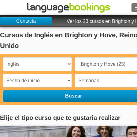
Contacta
Buscar
Ver los 23 cursos en Brighton y
Cursos de Inglés en Brighton y Hove, Rein
Contacto
Unido
EXPLORAR
Identifícate
Ayuda
Buscar
Moneda
€
Idioma
Elije el tipo curso que te gustaria realizar