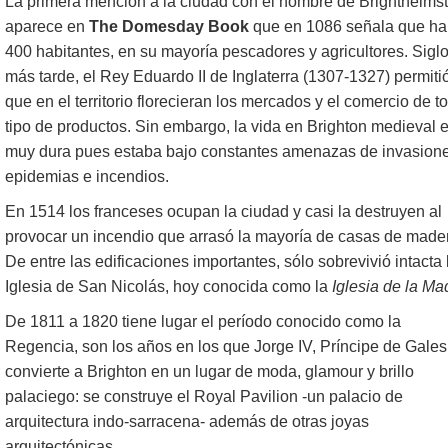
La primera mención a la ciudad con el nombre de Brighthelms
aparece en
The Domesday Book
que en 1086 señala que ha
400 habitantes, en su mayoría pescadores y agricultores. Sigl
más tarde, el Rey Eduardo II de Inglaterra (1307-1327) permiti
que en el territorio florecieran los mercados y el comercio de t
tipo de productos. Sin embargo, la vida en Brighton medieval 
muy dura pues estaba bajo constantes amenazas de invasione
epidemias e incendios.
En 1514 los franceses ocupan la ciudad y casi la destruyen al
provocar un incendio que arrasó la mayoría de casas de made
De entre las edificaciones importantes, sólo sobrevivió intacta 
Iglesia de San Nicolás, hoy conocida como la
Iglesia de la Ma
De 1811 a 1820 tiene lugar el período conocido como la
Regencia, son los años en los que Jorge IV, Príncipe de Gales
convierte a Brighton en un lugar de moda, glamour y brillo
palaciego: se construye el Royal Pavilion -un palacio de
arquitectura indo-sarracena- además de otras joyas
arquitectónicas.