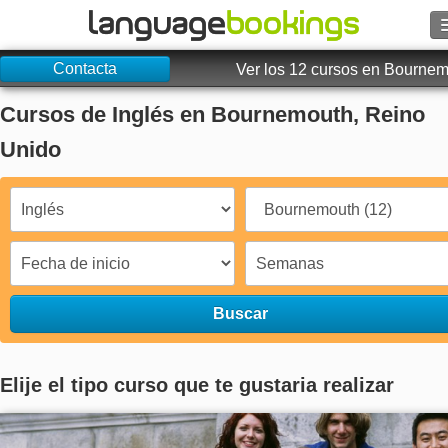
Contacta
Buscar
Ver los 12 cursos en Bourne
Cursos de Inglés en Bournemouth, Reino
Contacto
Unido
EXPLORAR
Identifícate
Ayuda
Buscar
Moneda
€
Idioma
Elije el tipo curso que te gustaria realizar