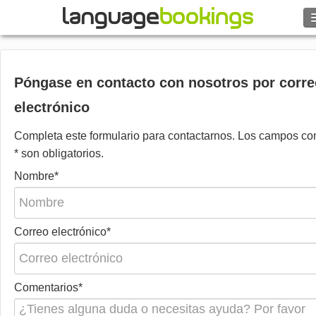
Buscar
Contacto
Póngase en contacto con nosotros por corre
electrónico
EXPLORAR
Completa este formulario para contactarnos. Los campos co
* son obligatorios.
Identifícate
Nombre*
Ayuda
Moneda
€
Correo electrónico*
Idioma
Comentarios*