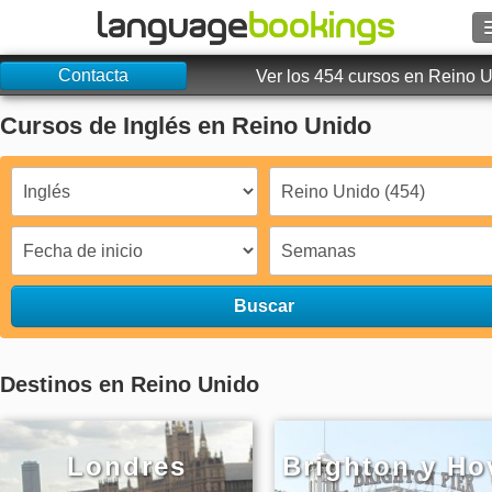
Contacta
Buscar
Ver los 454 cursos en Reino 
Cursos de Inglés en Reino Unido
Contacto
EXPLORAR
Identifícate
Ayuda
Buscar
Moneda
€
Destinos en Reino Unido
Idioma
Londres
Brighton y Ho