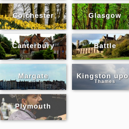
Colchester
Glasgow
Canterbury
Battle
Margate
Kingston up
Thames
Plymouth