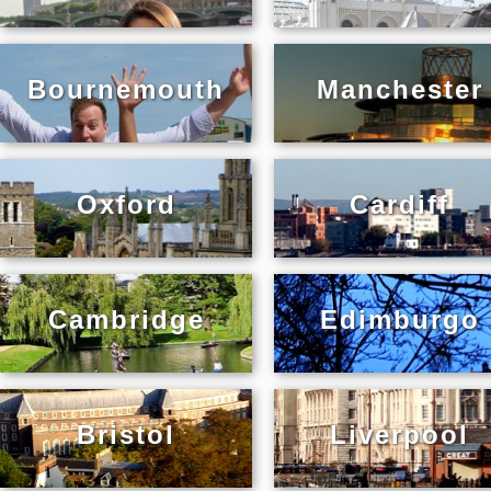
Bournemouth
Manchester
Oxford
Cardiff
Cambridge
Edimburgo
Bristol
Liverpool