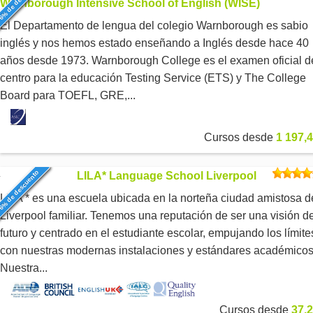
6% de descuento
Warnborough Intensive School of English (WISE)
El Departamento de lengua del colegio Warnborough es sabio
inglés y nos hemos estado enseñando a Inglés desde hace 40
años desde 1973. Warnborough College es el examen oficial d
centro para la educación Testing Service (ETS) y The College
Board para TOEFL, GRE,...
Cursos desde
1 197,4
6% de descuento
LILA* Language School Liverpool
LILA * es una escuela ubicada en la norteña ciudad amistosa d
Liverpool familiar. Tenemos una reputación de ser una visión d
futuro y centrado en el estudiante escolar, empujando los límite
con nuestras modernas instalaciones y estándares académicos
Nuestra...
Cursos desde
37,2