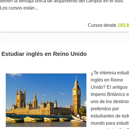
tienen la ventaja única de alojamiento del campus en el sitio.
Los cursos están...
Cursos desde
193,6
Estudiar inglés en Reino Unido
¿Te interesa estud
inglés en Reino
Unido? El antiguo
Imperio Británico 
uno de los destino
preferidos por
estudiantes de tod
mundo para estudi