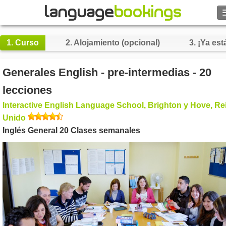
Buscar
1.
Curso
2.
Alojamiento (opcional)
3.
¡Ya está
Contacto
Generales English - pre-intermedias - 20
EXPLORAR
lecciones
Interactive English Language School, Brighton y Hove, Re
Identifícate
Unido
Inglés General 20 Clases semanales
Ayuda
Moneda
€
Idioma