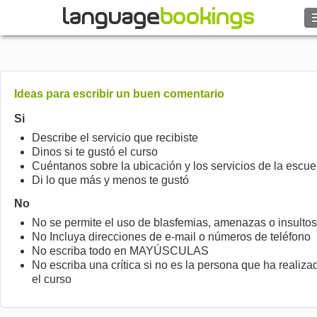
Buscar
Contacto
Ideas para escribir un buen comentario
EXPLORAR
Si
Describe el servicio que recibiste
Dinos si te gustó el curso
Identifícate
Cuéntanos sobre la ubicación y los servicios de la escue
Di lo que más y menos te gustó
Ayuda
No
No se permite el uso de blasfemias, amenazas o insultos
Moneda
€
No Incluya direcciones de e-mail o números de teléfono
No escriba todo en MAYÚSCULAS
No escriba una crítica si no es la persona que ha realiza
Idioma
el curso