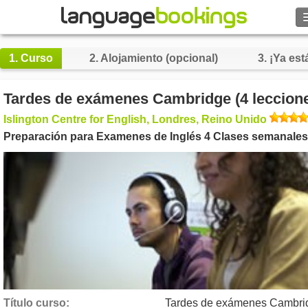
Buscar
1.
Curso
2.
Alojamiento (opcional)
3.
¡Ya está
Contacto
Tardes de exámenes Cambridge (4 leccion
EXPLORAR
Islington Centre for English, Londres, Reino Unido
Preparación para Examenes de Inglés 4 Clases semanales
Identifícate
Ayuda
Moneda
€
Idioma
Título curso