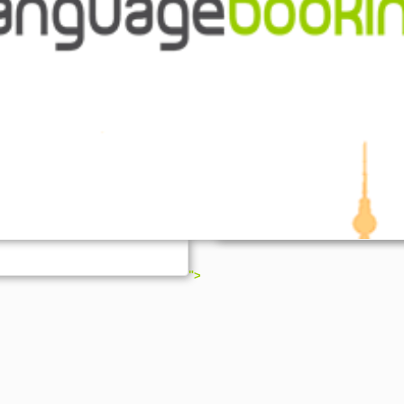
?
Message: Undefined variable: lan
s cursos de idiomas
cia de estudio en el extranjero?
Filename: blocks/intro_video.php
Line Number: 1
 lugar.
Contiene todo
que usted
mo rendimiento de tu curso de
l extranjero!
fiar en nosotros, su dirección
¿Cómo funciona?
">