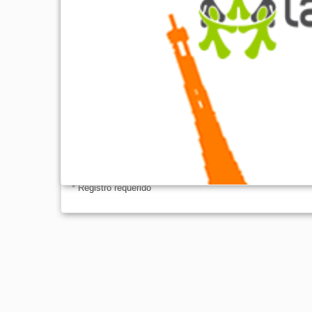
-¿Dónde ir para estudiar en el extranjero
-Sugerencias para encontrar los mejore
-¿Cómo aprovechar al máximo tu experien
¡Y mucho más!
Toda la información necesaria en un solo
necesitará siempre para obtener el máxi
idiomas y tener la mejor experiencia en e
Descarga gratuita *
Odiamos el spam tanto como usted lo hace, usted puede con
de correo electrónico estará a salvo con nosotros!
* Registro requerido