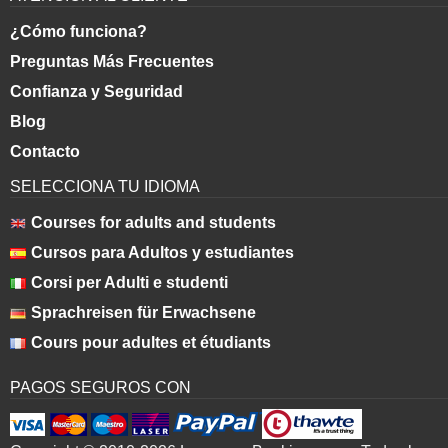
¿Cómo funciona?
Preguntas Más Frecuentes
Confianza y Seguridad
Blog
Contacto
SELECCIONA TU IDIOMA
Courses for adults and students
Cursos para Adultos y estudiantes
Corsi per Adulti e studenti
Sprachreisen für Erwachsene
Cours pour adultes et étudiants
PAGOS SEGUROS CON