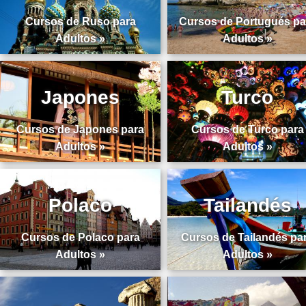
Cursos de Ruso para
Cursos de Portugués pa
Adultos »
Adultos »
Japones
Turco
Cursos de Japones para
Cursos de Turco para
Adultos »
Adultos »
Polaco
Tailandés
Cursos de Polaco para
Cursos de Tailandés pa
Adultos »
Adultos »