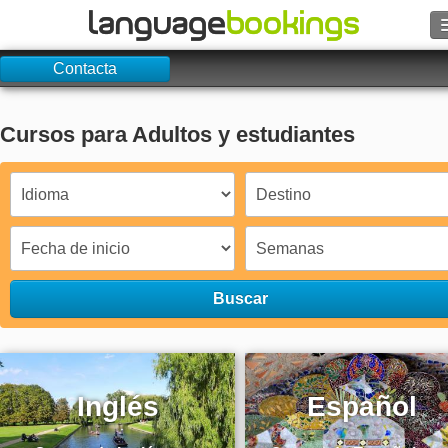
Contacta
Buscar
Contacto
Cursos para Adultos y estudiantes
EXPLORAR
Identifícate
Ayuda
Buscar
Moneda
€
Idioma
Inglés
Español