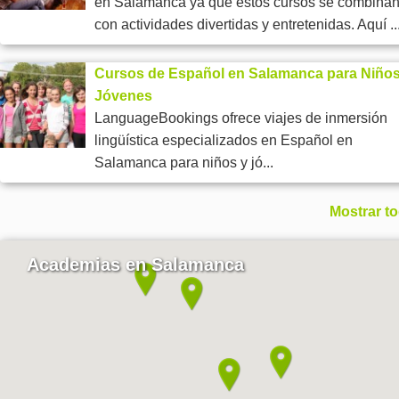
en Salamanca ya que estos cursos se combina
con actividades divertidas y entretenidas. Aquí ..
Cursos de Español en Salamanca para Niños
Jóvenes
LanguageBookings ofrece viajes de inmersión
lingüística especializados en Español en
Salamanca para niños y jó...
Mostrar t
Academias en Salamanca