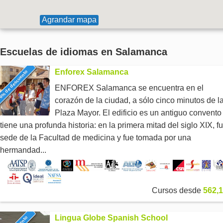
Agrandar mapa
Escuelas de idiomas en Salamanca
Enforex Salamanca
6% de descuento
ENFOREX Salamanca se encuentra en el
corazón de la ciudad, a sólo cinco minutos de l
Plaza Mayor. El edificio es un antiguo convento
tiene una profunda historia: en la primera mitad del siglo XIX, f
sede de la Facultad de medicina y fue tomada por una
hermandad...
Cursos desde
562,1
Lingua Globe Spanish School