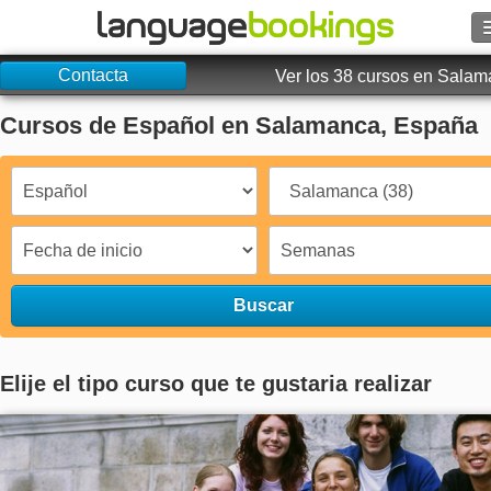
Contacta
Buscar
Ver los 38 cursos en Sala
Cursos de Español en Salamanca, España
Contacto
EXPLORAR
Identifícate
Ayuda
Buscar
Moneda
€
Elije el tipo curso que te gustaria realizar
Idioma